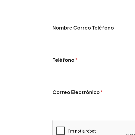
radas
 GA
Nombre Correo Teléfono
ada.
Teléfono
*
s, la casa
Correo Electrónico
*
o para