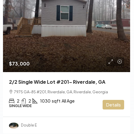
$73,000
2/2 Single Wide Lot #201– Riverdale, GA
7975 GA-85 #201, Riverdale, GA, Riverdale, Georgia
2
2
1030
sqft
All Age
Details
SINGLE WIDE
Double E