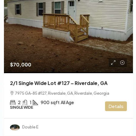
$70,000
2/1 Single Wide Lot #127 – Riverdale, GA
7975 GA-85 #127, Riverdale, GA, Riverdale, Georgia
2
1
900
sqft
All Age
Details
SINGLE WIDE
Double E