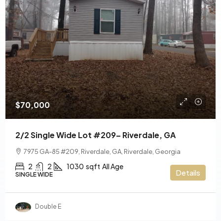
$70,000
2/2 Single Wide Lot #209– Riverdale, GA
7975 GA-85 #209, Riverdale, GA, Riverdale, Georgia
2
2
1030
sqft
All Age
Details
SINGLE WIDE
Double E